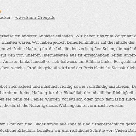
g
lacker -
www.Blum-Group.de
ternetseiten anderer Anbieter enthalten. Wir haben uns zum Zeitpunkt 
en Inhalten waren. Wir haben jedoch keinerlei Einfluss auf die Inhalte de
men wir keine Haftung für die Inhalte der verknüpften Seiten, die nach
 auf den von unseren Internetseiten aus zu erreichenden Seiten ande
 Amazon Links handelt es sich teilweise um Affiliate Links. Bei qualif
sehen, welches Produkt gekauft wird und der Preis bleibt für Sie natürlich 
t stets aktuell und inhaltlich richtig sowie vollständig anzubieten. D
ernimmt keine Haftung für die Aktualität, die inhaltliche Richtigkeit 
es sei denn die Fehler wurden vorsätzlich oder grob fahrlässig aufg
ter, die durch die Nutzung dieses Webangebotes verursacht wurden.
 Grafiken und Bilder sowie alle Inhalte sind urheberrechtlich geschü
liche Erlaubnis behalten wir uns rechtliche Schritte vor. Vielen Dan