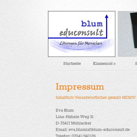
Startseite
Klassenrat
»
Impressum
Inhaltlich Verantwortlicher gemäß MDStV:
Eva Blum
Lina-Hähnle Weg 31
D-75417 Mühlacker
Email: eva.blum(at)blum-educonsult.de
Telefon: 07041/941129