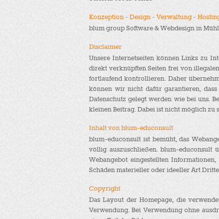
Konzeption - Design - Verwaltung - Hostin
blum group Software & Webdesign in Müh
Disclaimer
Unsere Internetseiten können Links zu In
direkt verknüpften Seiten frei von illegal
fortlaufend kontrollieren. Daher überneh
können wir nicht dafür garantieren, dass
Datenschutz gelegt werden wie bei uns. Bei
kleinen Beitrag. Dabei ist nicht möglich zu 
Inhalt von blum-educonsult
blum-educonsult ist bemüht, das Webangebo
völlig auszuschließen. blum-educonsult üb
Webangebot eingestellten Informationen, 
Schäden materieller oder ideeller Art Drit
Copyright
Das Layout der Homepage, die verwendeten
Verwendung. Bei Verwendung ohne ausdrück