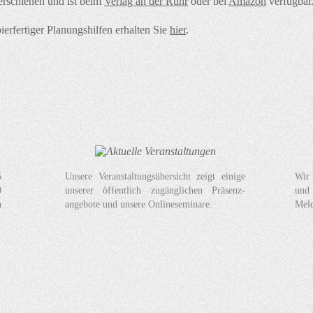
rschienen und ist beim
Verlag an der Ruhr
oder bei
Amazon
verfügbar
ierfertiger Planungshilfen erhalten Sie
hier
.
5
Unsere Veranstaltungsübersicht zeigt einige
Wir 
0
unserer öffentlich zugänglichen Präsenz-
und 
n
angebote und unsere Onlineseminare.
Meld